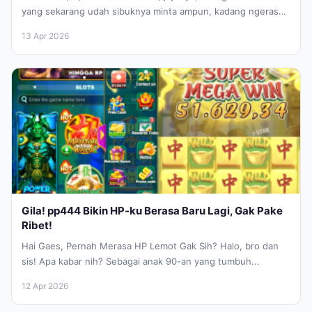
yang sekarang udah sibuknya minta ampun, kadang ngerasa
hidup...
13 Apr 2026
Gila! pp444 Bikin HP-ku Berasa Baru Lagi, Gak Pake
Ribet!
Hai Gaes, Pernah Merasa HP Lemot Gak Sih? Halo, bro dan
sis! Apa kabar nih? Sebagai anak 90-an yang tumbuh...
12 Apr 2026