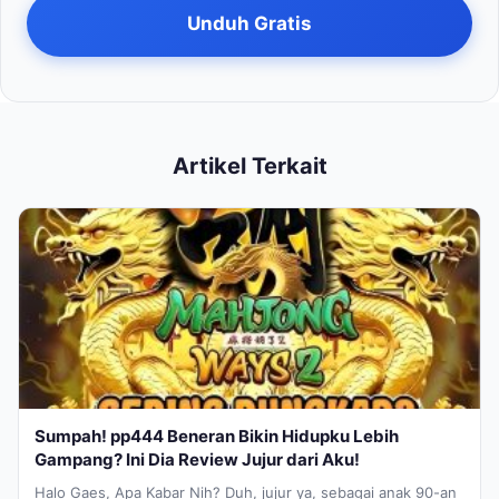
Unduh Gratis
Artikel Terkait
Sumpah! pp444 Beneran Bikin Hidupku Lebih
Gampang? Ini Dia Review Jujur dari Aku!
Halo Gaes, Apa Kabar Nih? Duh, jujur ya, sebagai anak 90-an