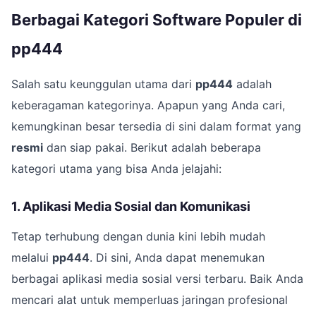
Berbagai Kategori Software Populer di
pp444
Salah satu keunggulan utama dari
pp444
adalah
keberagaman kategorinya. Apapun yang Anda cari,
kemungkinan besar tersedia di sini dalam format yang
resmi
dan siap pakai. Berikut adalah beberapa
kategori utama yang bisa Anda jelajahi:
1. Aplikasi Media Sosial dan Komunikasi
Tetap terhubung dengan dunia kini lebih mudah
melalui
pp444
. Di sini, Anda dapat menemukan
berbagai aplikasi media sosial versi terbaru. Baik Anda
mencari alat untuk memperluas jaringan profesional