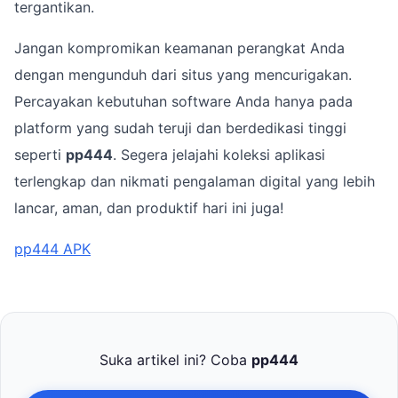
tergantikan.
Jangan kompromikan keamanan perangkat Anda
dengan mengunduh dari situs yang mencurigakan.
Percayakan kebutuhan software Anda hanya pada
platform yang sudah teruji dan berdedikasi tinggi
seperti
pp444
. Segera jelajahi koleksi aplikasi
terlengkap dan nikmati pengalaman digital yang lebih
lancar, aman, dan produktif hari ini juga!
pp444 APK
Suka artikel ini? Coba
pp444