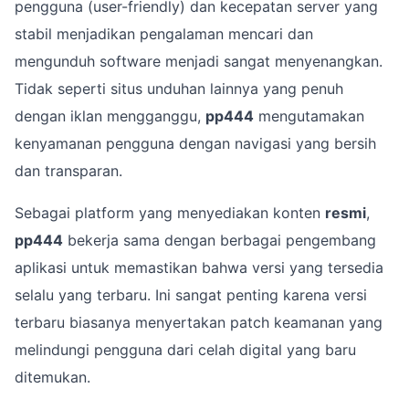
pengguna (user-friendly) dan kecepatan server yang
stabil menjadikan pengalaman mencari dan
mengunduh software menjadi sangat menyenangkan.
Tidak seperti situs unduhan lainnya yang penuh
dengan iklan mengganggu,
pp444
mengutamakan
kenyamanan pengguna dengan navigasi yang bersih
dan transparan.
Sebagai platform yang menyediakan konten
resmi
,
pp444
bekerja sama dengan berbagai pengembang
aplikasi untuk memastikan bahwa versi yang tersedia
selalu yang terbaru. Ini sangat penting karena versi
terbaru biasanya menyertakan patch keamanan yang
melindungi pengguna dari celah digital yang baru
ditemukan.