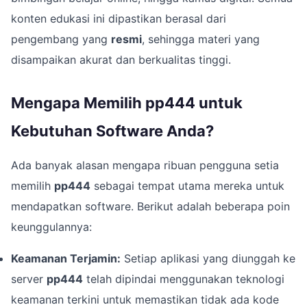
konten edukasi ini dipastikan berasal dari
pengembang yang
resmi
, sehingga materi yang
disampaikan akurat dan berkualitas tinggi.
Mengapa Memilih pp444 untuk
Kebutuhan Software Anda?
Ada banyak alasan mengapa ribuan pengguna setia
memilih
pp444
sebagai tempat utama mereka untuk
mendapatkan software. Berikut adalah beberapa poin
keunggulannya:
Keamanan Terjamin:
Setiap aplikasi yang diunggah ke
server
pp444
telah dipindai menggunakan teknologi
keamanan terkini untuk memastikan tidak ada kode