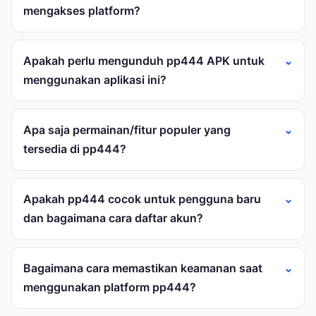
mengakses platform?
Apakah perlu mengunduh pp444 APK untuk
menggunakan aplikasi ini?
Apa saja permainan/fitur populer yang
tersedia di pp444?
Apakah pp444 cocok untuk pengguna baru
dan bagaimana cara daftar akun?
Bagaimana cara memastikan keamanan saat
menggunakan platform pp444?