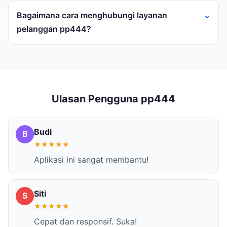
Bagaimana cara menghubungi layanan
pelanggan pp444?
Ulasan Pengguna pp444
Budi
B
★
★
★
★
★
Aplikasi ini sangat membantu!
Siti
S
★
★
★
★
★
Cepat dan responsif. Suka!